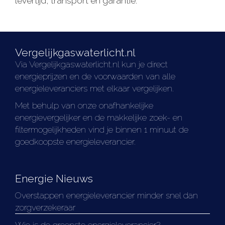
levertijd, transport en garantie.
Vergelijkgaswaterlicht.nl
Via Vergelijkgaswaterlicht.nl kun je direct
energieprijzen en de voorwaarden van alle
energieleveranciers met elkaar vergelijken.
Met behulp van onze onafhankelijke
energievergelijker en de makkelijke zoek- en
filtermogelijkheden vind je binnen 1 minuut de
goedkoopste energieleverancier.
Energie Nieuws
Overstappen energieleverancier minder snel dan
zorgverzekeraar