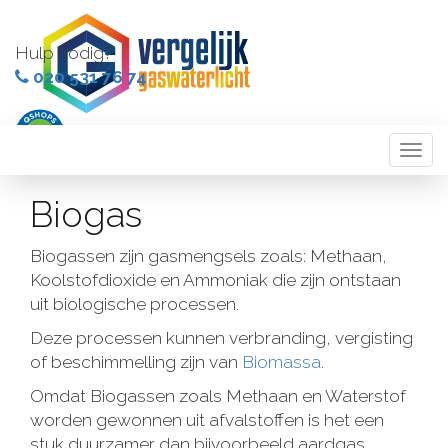
Hulp nodig?
020 531 76 74
Togg
navi
Biogas
Biogassen zijn gasmengsels zoals: Methaan,
Koolstofdioxide en Ammoniak die zijn ontstaan
uit biologische processen.
Deze processen kunnen verbranding, vergisting
of beschimmelling zijn van
Biomassa
.
Omdat Biogassen zoals Methaan en Waterstof
worden gewonnen uit afvalstoffen is het een
stuk duurzamer dan bijvoorbeeld aardgas.