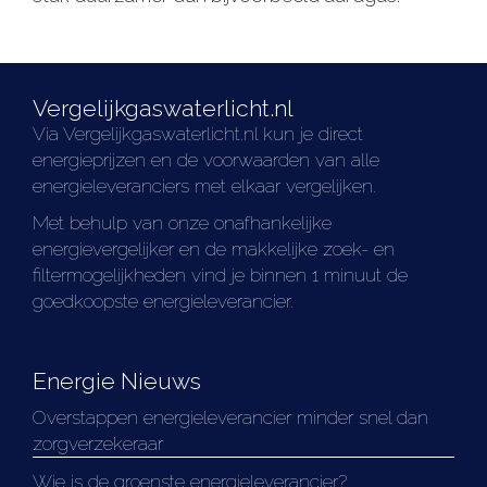
Vergelijkgaswaterlicht.nl
Via Vergelijkgaswaterlicht.nl kun je direct
energieprijzen en de voorwaarden van alle
energieleveranciers met elkaar vergelijken.
Met behulp van onze onafhankelijke
energievergelijker en de makkelijke zoek- en
filtermogelijkheden vind je binnen 1 minuut de
goedkoopste energieleverancier.
Energie Nieuws
Overstappen energieleverancier minder snel dan
zorgverzekeraar
Wie is de groenste energieleverancier?