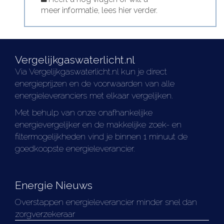
meer informatie, lees hier verder.
Vergelijkgaswaterlicht.nl
Via Vergelijkgaswaterlicht.nl kun je direct
energieprijzen en de voorwaarden van alle
energieleveranciers met elkaar vergelijken.
Met behulp van onze onafhankelijke
energievergelijker en de makkelijke zoek- en
filtermogelijkheden vind je binnen 1 minuut de
goedkoopste energieleverancier.
Energie Nieuws
Overstappen energieleverancier minder snel dan
zorgverzekeraar